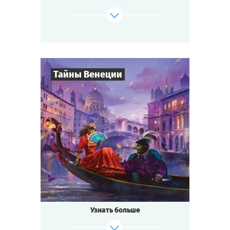
изобретение удивительного лекарства от
всех
болезней — не слишком ли много событий
для маленького городка?
Будь готов к приключениям, если ты...
Тайны Венеции
где-то на Диком Западе!
Cыграть
Смотреть сценарий
8
-
19
Игроков
2-3
ч.
Время игры
Интриги
Тематика
Квестория
Тип квеста
Кто не слышал о знаменитом
Венецианском бале?
Ночь расцвечена фейерверками, играют
Узнать больше
лучшие
музыканты, красивейшие женщины