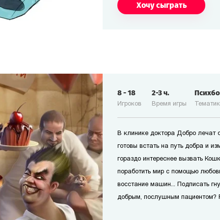
Хочу сыграть
8
-
18
2-3
ч.
Психб
Игроков
Время игры
Темати
В клинике доктора Добро лечат с
готовы встать на путь добра и и
гораздо интереснее вызвать Кош
поработить мир с помощью любов
восстание машин... Подписать гн
добрым, послушным пациентом? 