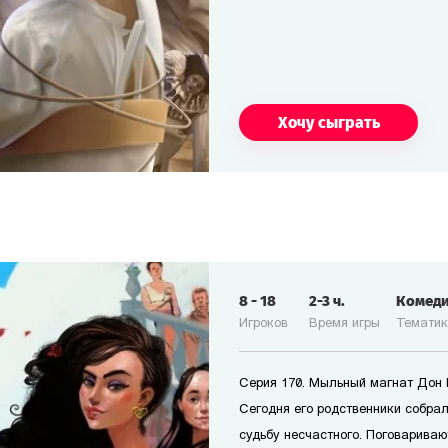
Хочу сыграть
8
-
18
2-3
ч.
Комед
Игроков
Время игры
Темати
Серия 170. Мыльный магнат Дон П
Сегодня его родственники собрал
судьбу несчастного. Поговариваю