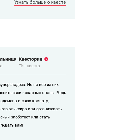
Узнать больше о квесте
ольница
Квестория
ка
Тип квеста
уперзлодеев. Но не все из них
зменить свои коварные планы. Ведь
кодемона в свою комнату,
ного эликсира или организовать
усный злоботест или стать
Решать вам!