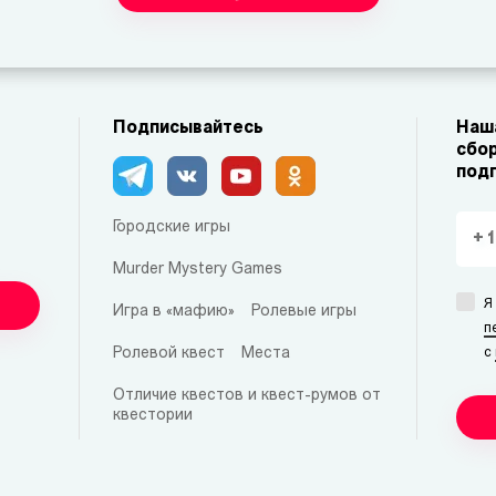
Подписывайтесь
Наша
сбор
под
Городские игры
Murder Mystery Games
Я
Игра в «мафию»
Ролевые игры
п
Ролевой квест
Места
с
Отличие квестов и квест-румов от
квестории