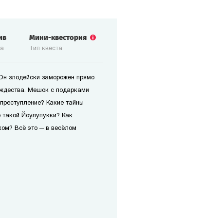
ив
Мини-квестория
ка
Тип квеста
 Он злодейски заморожен прямо
ождества. Мешок с подарками
 преступление? Какие тайны
 такой Йоулупукки? Как
ом? Всё это — в весёлом