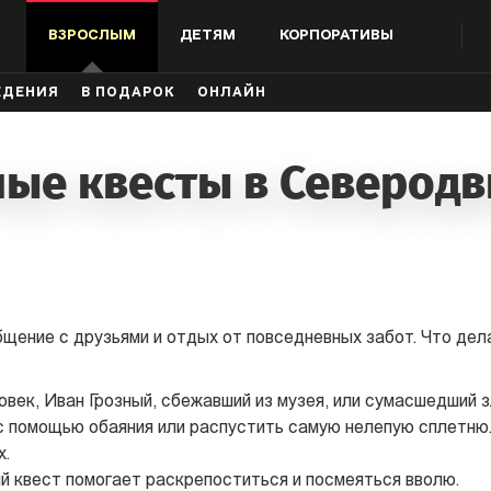
ВЗРОСЛЫМ
ДЕТЯМ
КОРПОРАТИВЫ
ЖДЕНИЯ
В ПОДАРОК
ОНЛАЙН
лые квесты в Северодв
бщение с друзьями и отдых от повседневных забот. Что де
овек, Иван Грозный, сбежавший из музея, или сумасшедший з
с помощью обаяния или распустить самую нелепую сплетню
х.
й квест помогает раскрепоститься и посмеяться вволю.