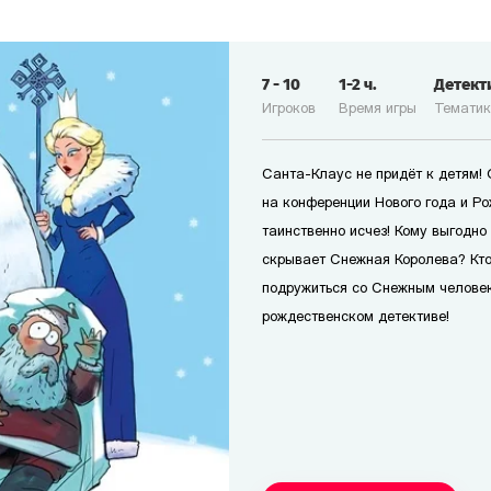
7
-
10
1-2
ч.
Детект
Игроков
Время игры
Темати
Санта-Клаус не придёт к детям!
на конференции Нового года и Р
таинственно исчез! Кому выгодно
скрывает Снежная Королева? Кто
подружиться со Снежным человек
рождественском детективе!