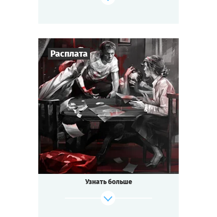
особы в маске? Выйти замуж по любви или
за один вечер поменять мэра города?
Узнать тайны гостей и разоблачить
авантюристов? Говорят, что на бал приедет
сам Казанова! Что же готовит для вас этот
Расплата
итальянский вечер?
Cыграть
Смотреть сценарий
4
-
6
Игроков
1-1,5
ч.
Время игры
Детектив
Тематика
Мини-квестория
Тип квеста
Узнать больше