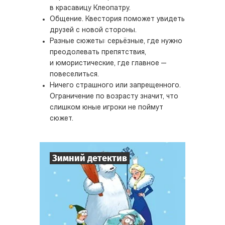
в красавицу Клеопатру.
Общение. Квестория поможет увидеть
друзей с новой стороны.
Разные сюжеты: серьёзные, где нужно
преодолевать препятствия,
и юмористические, где главное —
повеселиться.
Ничего страшного или запрещенного.
Ограничение по возрасту значит, что
слишком юные игроки не поймут
сюжет.
Зимний детектив
7
-
10
Игроков
1-2
ч.
Время игры