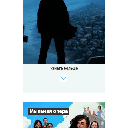
8
-
25
Игроков
2-3
ч.
Время игры
Мистика
Тематика
Квестория
Тип квеста
Узнать больше
Мыльная опера
Cыграть
Смотреть сценарий