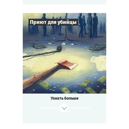
Приют для убийцы
7
-
16
Игроков
2-3
ч.
Время игры
Детектив
Тематика
Cыграть
Смотреть сценарий
Квестория
Тип квеста
Узнать больше